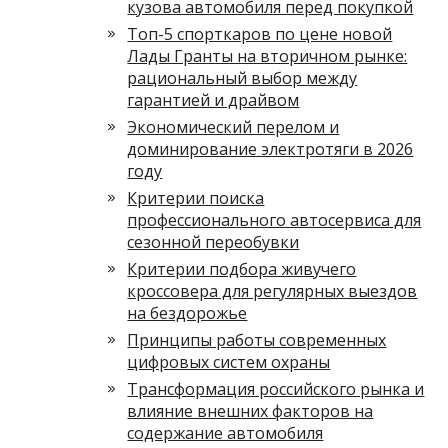
кузова автомобиля перед покупкой
Топ-5 спорткаров по цене новой
Лады Гранты на вторичном рынке:
рациональный выбор между
гарантией и драйвом
Экономический перелом и
доминирование электротяги в 2026
году
Критерии поиска
профессионального автосервиса для
сезонной переобувки
Критерии подбора живучего
кроссовера для регулярных выездов
на бездорожье
Принципы работы современных
цифровых систем охраны
Трансформация российского рынка и
влияние внешних факторов на
содержание автомобиля