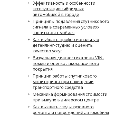
Эффективность и особенности
эксплуатации гибридных
автомобилей в городе
Принципы подавления спутникового
сигнала в современных условиях
защиты автомобиля
Как выбрать профессиональную
детейлинг-студию и оценить
качество услуг
Визуальная диагностика зоны VIN-
номер и оценка лакокрасочного
покрытия
Принцип работы спутникового
мониторинга при похищении
транспортного средства
Механика формирования стоимости
при выкупе в дилерском центре
Как выявить следы кузовного
ремонта и повреждений автомобиля