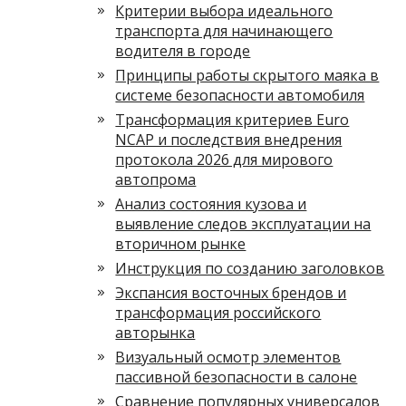
Критерии выбора идеального
транспорта для начинающего
водителя в городе
Принципы работы скрытого маяка в
системе безопасности автомобиля
Трансформация критериев Euro
NCAP и последствия внедрения
протокола 2026 для мирового
автопрома
Анализ состояния кузова и
выявление следов эксплуатации на
вторичном рынке
Инструкция по созданию заголовков
Экспансия восточных брендов и
трансформация российского
авторынка
Визуальный осмотр элементов
пассивной безопасности в салоне
Сравнение популярных универсалов