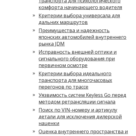
транспорта для психологического
комфорта начинающего водителя
Критерии выбора универсала для
дальних маршрутов
Преимущества и надежность
японских автомобилей внутреннего
рынка JDM
Исправность внешней оптики и
сигнального оборудования при
первичном осмотре
Критерии выбора идеального
транспорта для многочасовых
перегонов по трассе
Уязвимость систем Keyless Go перед
методом ретрансляции сигнала
Поиск по VIN-номеру и артикулу
детали для исключения дилерской
наценки
Оценка внутреннего пространства и