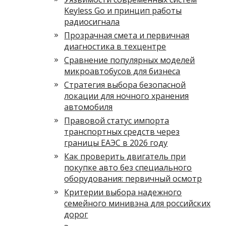
Keyless Go и принцип работы
радиосигнала
Прозрачная смета и первичная
диагностика в техцентре
Сравнение популярных моделей
микроавтобусов для бизнеса
Стратегия выбора безопасной
локации для ночного хранения
автомобиля
Правовой статус импорта
транспортных средств через
границы ЕАЭС в 2026 году
Как проверить двигатель при
покупке авто без специального
оборудования: первичный осмотр
Критерии выбора надежного
семейного минивэна для российских
дорог