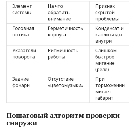
Элемент
На что
Признак
системы
обратить
скрытой
внимание
проблемы
Головная
Герметичность
Конденсат и
оптика
корпуса
капли воды
внутри
Указатели
Ритмичность
Слишком
поворота
работы
быстрое
мигание
(реле)
Задние
Отсутствие
При
фонари
«цветомузыки»
торможении
мигает
габарит
Пошаговый алгоритм проверки
снаружи