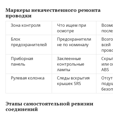
Маркеры некачественного ремонта
проводки
Зона контроля
Что ищем при
Возм
осмотре
после
Блок
Предохранители
Возг
предохранителей
не по номиналу
всей
пров
Приборная
Заклеенные
Скры
панель
контрольные
или 
лампы
ABS
Рулевая колонка
Следы вскрытия
Отсут
крышек SRS
поду
безоп
Этапы самостоятельной ревизии
соединений