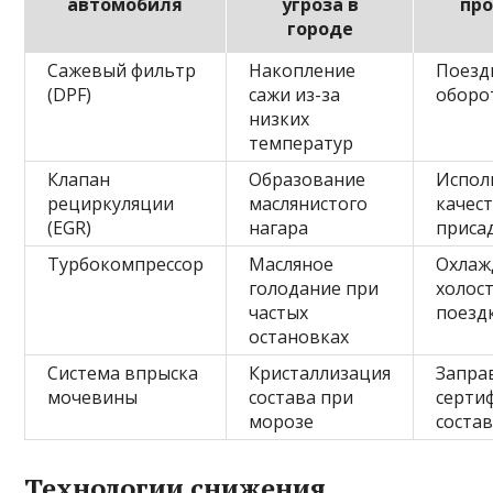
автомобиля
угроза в
пр
городе
Сажевый фильтр
Накопление
Поездк
(DPF)
сажи из-за
оборо
низких
температур
Клапан
Образование
Испол
рециркуляции
маслянистого
качес
(EGR)
нагара
приса
Турбокомпрессор
Масляное
Охлаж
голодание при
холос
частых
поезд
остановках
Система впрыска
Кристаллизация
Запра
мочевины
состава при
серти
морозе
соста
Технологии снижения