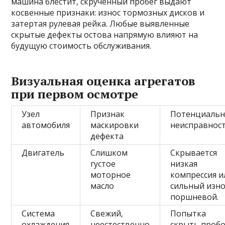
машина блестит, скрученный пробег выдают
косвенные признаки: износ тормозных дисков и
затертая рулевая рейка. Любые выявленные
скрытые дефекты остова напрямую влияют на
будущую стоимость обслуживания.
Визуальная оценка агрегатов
при первом осмотре
Узел
Признак
Потенциальн
автомобиля
маскировки
неисправнос
дефекта
Двигатель
Слишком
Скрывается
густое
низкая
моторное
компрессия и
масло
сильный изно
поршневой.
Система
Свежий,
Попытка
охлаждения
неестественно
скрыть проб