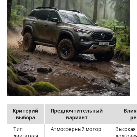
Критерий
Предпочтительный
Влия
выбора
вариант
ре
Тип
Атмосферный мотор
Высокая
двигателя
долгове