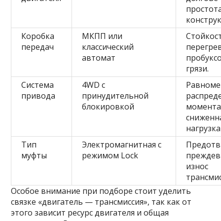
простот
констру
Коробка
МКПП или
Стойкост
передач
классический
перегре
автомат
пробукс
грязи.
Система
4WD с
Равноме
привода
принудительной
распред
блокировкой
момента
сниженн
нагрузка
Тип
Электромагнитная с
Предотв
муфты
режимом Lock
прежде
износ
трансмис
Особое внимание при подборе стоит уделить
связке «двигатель — трансмиссия», так как от
этого зависит ресурс двигателя и общая