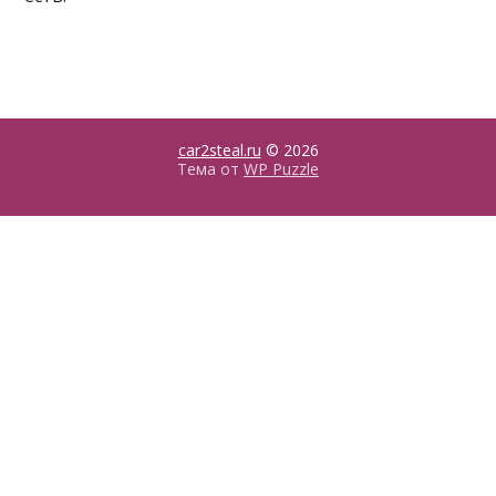
car2steal.ru
© 2026
Тема от
WP Puzzle