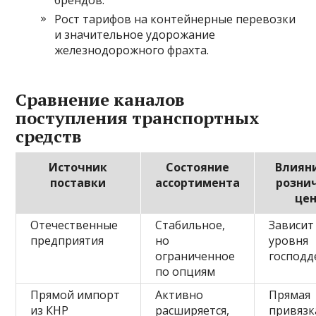
брендов.
Рост тарифов на контейнерные перевозки
и значительное удорожание
железнодорожного фрахта.
Сравнение каналов
поступления транспортных
средств
Источник
Состояние
Влиян
поставки
ассортимента
розни
це
Отечественные
Стабильное,
Зависит
предприятия
но
уровня
ограниченное
господд
по опциям
Прямой импорт
Активно
Прямая
из КНР
расширяется,
привязк