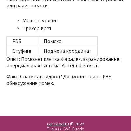
или радиопомехи.
Маячок молчит
Трекер врет
РЭБ
Помеха
Спуфинг
Подмена координат
Опыт: Поможет клетка Фарадея, экранирование,
инерциальная система. Антенна важна..
Факт: Спасет антидрон? Да, мониторинг, РЭБ,
обнаружение помех..
car2steal.ru
© 2026
Тема от
WP Puzzle