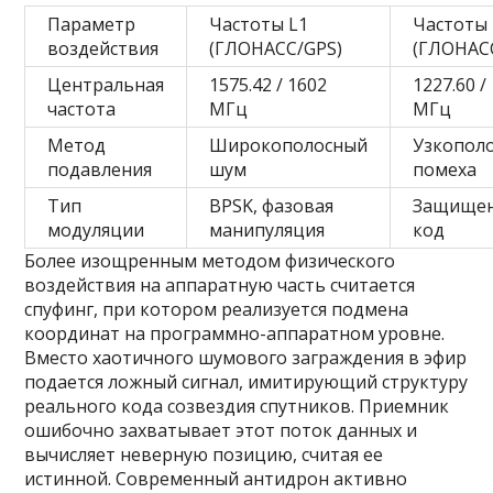
Параметр
Частоты L1
Частоты 
воздействия
(ГЛОНАСС/GPS)
(ГЛОНАС
Центральная
1575.42 / 1602
1227.60 /
частота
МГц
МГц
Метод
Широкополосный
Узкопол
подавления
шум
помеха
Тип
BPSK, фазовая
Защище
модуляции
манипуляция
код
Более изощренным методом физического
воздействия на аппаратную часть считается
спуфинг, при котором реализуется подмена
координат на программно-аппаратном уровне.
Вместо хаотичного шумового заграждения в эфир
подается ложный сигнал, имитирующий структуру
реального кода созвездия спутников. Приемник
ошибочно захватывает этот поток данных и
вычисляет неверную позицию, считая ее
истинной. Современный антидрон активно