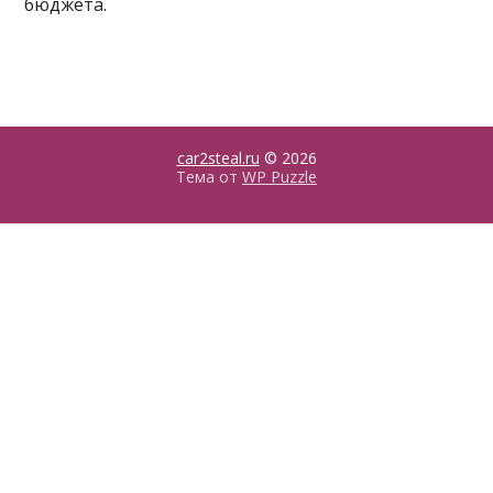
бюджета.
car2steal.ru
© 2026
Тема от
WP Puzzle