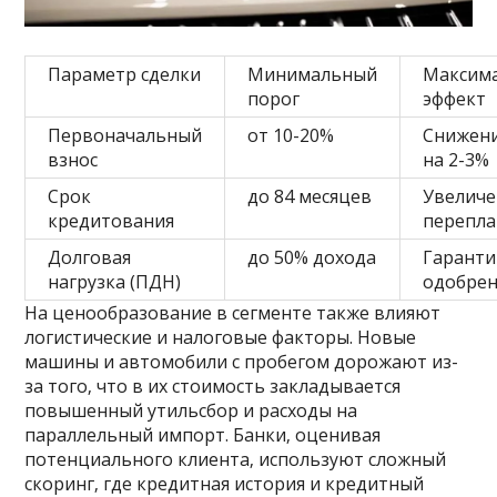
Параметр сделки
Минимальный
Максим
порог
эффект
Первоначальный
от 10-20%
Снижени
взнос
на 2-3%
Срок
до 84 месяцев
Увеличе
кредитования
перепла
Долговая
до 50% дохода
Гарант
нагрузка (ПДН)
одобре
На ценообразование в сегменте также влияют
логистические и налоговые факторы. Новые
машины и автомобили с пробегом дорожают из-
за того‚ что в их стоимость закладывается
повышенный утильсбор и расходы на
параллельный импорт. Банки‚ оценивая
потенциального клиента‚ используют сложный
скоринг‚ где кредитная история и кредитный