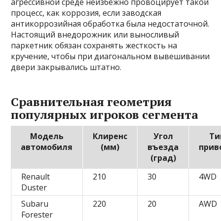
агрессивной среде неизбежно провоцирует такой
процесс, как коррозия, если заводская
антикоррозийная обработка была недостаточной.
Настоящий внедорожник или выносливый
паркетник обязан сохранять жесткость на
кручение, чтобы при диагональном вывешивании
двери закрывались штатно.
Сравнительная геометрия
популярных игроков сегмента
Модель
Клиренс
Угол
Ти
автомобиля
(мм)
въезда
прив
(град)
Renault
210
30
4WD
Duster
Subaru
220
20
AWD
Forester