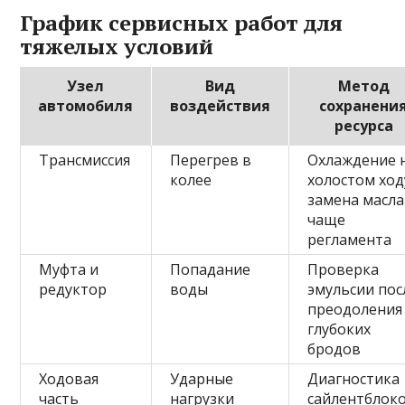
График сервисных работ для
тяжелых условий
Узел
Вид
Метод
автомобиля
воздействия
сохранени
ресурса
Трансмиссия
Перегрев в
Охлаждение 
колее
холостом ход
замена масла
чаще
регламента
Муфта и
Попадание
Проверка
редуктор
воды
эмульсии пос
преодоления
глубоких
бродов
Ходовая
Ударные
Диагностика
часть
нагрузки
сайлентблоко